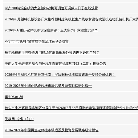
时产200吨混合砂的大立轴制砂机可调速可调频 - 日子在线观看
2026年6月塑料机械设备厂家推荐塑料建筑模版生产线板材设备吹塑机造粒机挤出机厂家
2026年Q2重庆破碎机市场深度测评：五大实力厂家谁主沉浮？
济宁市“市长杯”暨首届学生足球运动会收官
每年耗费两千吨扑克澳门赌场甘愿高价海外收购也不必国产的？
中南大学先进资料冶金与环境学院破碎机收购项目（二期）投标公告
2026年6月制粒机厂家推荐指南：湿法制粒机摇摆高速混合旋转公司优选！
2019-2023年中國化肥造粒機市場远景及融資戰略研讨報告
华为Mate 80
包头市生态环境局东河区分局关于2026年7月22日拟批阅建造项目环境影响评价文件的公
天极网_专业IT门户
2016-2021年中國再生破碎機市場远景及投資發展戰略研讨報告