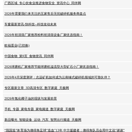
广西区域_专心饮食业推进食物安全_资讯中心_同伴网
2026年需要我们来关注的五家售后无忧破碎机服务商盘点
车窗最新资讯-快科技--科技改动未来
2026年初清筛厂家推荐粉料初清筛设备厂家优选指南！
欧福蛋业(已切换)
中国食物_第9页_食物资讯_同伴网
2026球磨机厂家推荐节能球磨机溢流型大型矿石小厂家优选指南！
2026年4月深度测评：志远矿机如何成为云南锤式破碎机领域的可靠伙伴？
专区最新文章_3D高清专区_数字家庭_天极网
2026年氢化椰子油的现状与发展前景
手机_专题_家电专题_家电频道_数字家庭_天极网
新品曝光_智能设备_运动_汽车_智慧出行频道_天极网
“我国造”体育场为佛得角足球“造血”13年 中方援建者：佛得角队员会用中文说“谢谢”