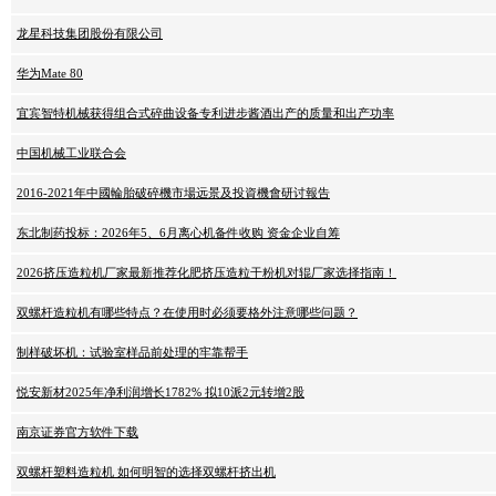
龙星科技集团股份有限公司
华为Mate 80
宜宾智特机械获得组合式碎曲设备专利进步酱酒出产的质量和出产功率
中国机械工业联合会
2016-2021年中國輪胎破碎機市場远景及投資機會研讨報告
东北制药投标：2026年5、6月离心机备件收购 资金企业自筹
2026挤压造粒机厂家最新推荐化肥挤压造粒干粉机对辊厂家选择指南！
双螺杆造粒机有哪些特点？在使用时必须要格外注意哪些问题？
制样破坏机：试验室样品前处理的牢靠帮手
悦安新材2025年净利润增长1782% 拟10派2元转增2股
南京证券官方软件下载
双螺杆塑料造粒机 如何明智的选择双螺杆挤出机