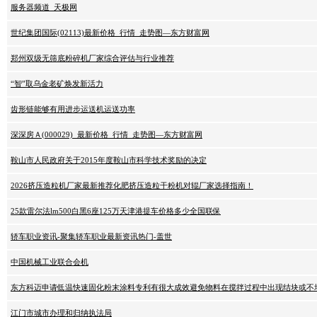
服务器频道_天极网
世纪集团国际(02113)最新价格_行情_走势图—东方财富网
郑州双级无筛底粉碎机厂家综合评估与行业推荐
“智”取乌金老矿焕发新活力
齿形链能够有用进步运送机运送功率
深深房Ａ(000029)_最新价格_行情_走势图—东方财富网
鞍山市人民政府关于2015年度鞍山市科学技术奖励的决定
2026挤压造粒机厂家最新推荐化肥挤压造粒干粉机对辊厂家选择指南！
25款雷尔法lm500白黑6座125万天津港提车价格多少全国联保
轿车职业资讯-聚集轿车职业最新资讯热门-盖世
中国机械工业联合会机
东方科迈申请低温快速固化粉末涂料专利有很大成效避免物料在搅拌过程中出现结块或不
江门市城市办理和归纳执法局