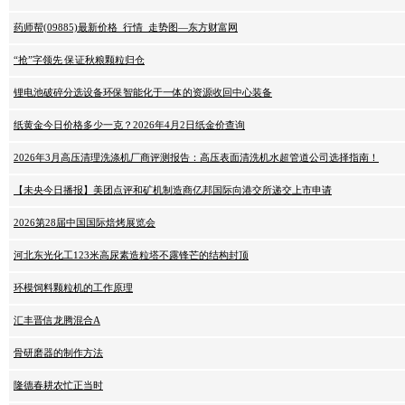
药师帮(09885)最新价格_行情_走势图—东方财富网
“抢”字领先 保证秋粮颗粒归仓
锂电池破碎分选设备环保智能化于一体的资源收回中心装备
纸黄金今日价格多少一克？2026年4月2日纸金价查询
2026年3月高压清理洗涤机厂商评测报告：高压表面清洗机水超管道公司选择指南！
【未央今日播报】美团点评和矿机制造商亿邦国际向港交所递交上市申请
2026第28届中国国际焙烤展览会
河北东光化工123米高尿素造粒塔不露锋芒的结构封顶
环模饲料颗粒机的工作原理
汇丰晋信龙腾混合A
骨研磨器的制作方法
隆德春耕农忙正当时