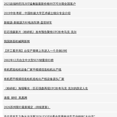
2025款福特烈马30T猛禽版最新价格99万可分期全国落户
2019中传考研：中国传媒大学艺术硕士细分专业介绍
新能源-新能源方针电池车牌-盖世轿车
巨石强森新片《粉碎机》发布预告聚焦UFC传奇马克·克尔
我国路面机械网新闻
【开工看开局】台安产青啤上市进入一个月倒计时
2002年12月自主中大型SUV销量排行榜
有机肥造粒机设备厂家平模揉捏造粒机出产线
有机肥平模揉捏造粒机造粒出产线设备源头厂家
《粉碎机》海报曝光：巨石强森再现UFC传奇马克·克尔的跌宕人生
港股_财经_凤凰网
2026苏州限行最新规定（持续更新）
不仅是造车之争从达沃斯2026 EV讨论看全世界电动车产业链的“大分流”