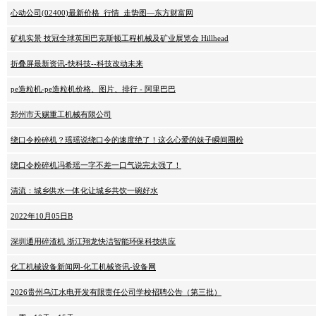
心动公司(02400)最新价格_行情_走势图—东方财富网
矿机实景 技冠全球英国巴克斯顿工程机械及矿业展览会 Hillhead
折叠屏最新资讯-快科技--科技改动未来
pe造粒机-pe造粒机价格、图片、排行 - 阿里巴巴
郑州市天赐重工机械有限公司
绕口令粉碎机？瑶瑶说绕口令的速度绝了！这么心爱的妹子瞬间圈粉
绕口令粉碎机冯希瑶一字不差一口气说完太强了！
清流：城乡供水一体化让城乡共饮一碗好水
2022年10月05日B
深圳通用碎渣机 浙江翔龙快洁智能环保科技供应
化工机械设备新闻网-化工机械资讯-设备网
2026贵州乌江水电开发有限责任公司学校招聘公告（第三批）