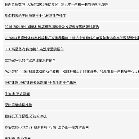
最新更新数码_天极网2010暑促专区--笔记本一体机手机数码相机硬件
臭名昭著的美国颜革推手也被马斯克锤了
2016-2021年中國藥材破坏機市場远景及投資發展戰略研讨報告
2026年4月弹性体软料粉碎机厂家推荐指南：机边中速粉碎机单双轴撕涉密类低温型弹性
50℃高温蒸汽 内燃机车清洗库里的据守
立式破坏机的作业原理是怎样的？
尚水智能：已研制形成双传动包覆机、双螺杆挤出纤维化设备、辊压覆膜一体机等中心设
地矿建造-地矿建造资讯新闻-行情月评-中色报网
生物通-更多新闻
硬件群组编辑推荐
粉碎机工作原理 万能粉碎机
赛伍技能(603212)_最新价格_行情_走势图—东方财富网
第34页_新动力网