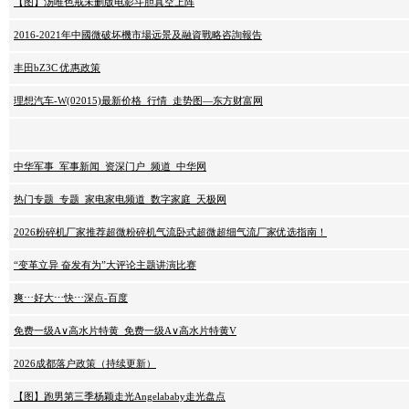
【图】汤唯色戒未删版电影斗胆真空上阵
2016-2021年中國微破坏機市場远景及融資戰略咨詢報告
丰田bZ3C 优惠政策
理想汽车-W(02015)最新价格_行情_走势图—东方财富网
中华军事_军事新闻_资深门户_频道_中华网
热门专题_专题_家电家电频道_数字家庭_天极网
2026粉碎机厂家推荐超微粉碎机气流卧式超微超细气流厂家优选指南！
“变革立异 奋发有为”大评论主题讲演比赛
爽⋯好大⋯快⋯深点-百度
免费一级A∨高水片特黄_免费一级A∨高水片特黄V
2026成都落户政策（持续更新）
【图】跑男第三季杨颖走光Angelababy走光盘点