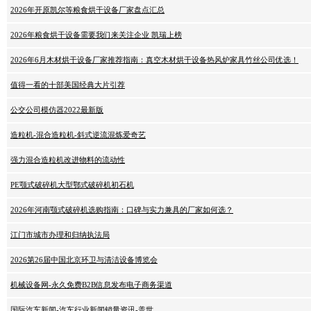
2026年开原凯尔等粮食烘干设备厂家盘点汇总
2026年粮食烘干设备需要我们来关注企业 凯瑞上榜
2026年6月木材烘干设备厂家推荐指南：真空木材烘干设备热风炉家具竹丝公司优选！
值得一看的十部美国经典大片引荐
公交公司模仿器2022最新版
造粒机-混合造粒机-斜式逆流混炼爱奇艺
强力混合造粒机改进物料的流动性
PE颚式破碎机大型鄂式破碎机初石机
2026年河南颚式破碎机选购指南：口碑与实力兼具的厂家如何选？
江门市城市办理和归纳执法局
2026第26届中国北京环卫与清洁设备博览会
机械设备网-永久免费B2B信息发布电子商务渠道
国际汽车新闻-汽车行业新闻销量资讯-盖世