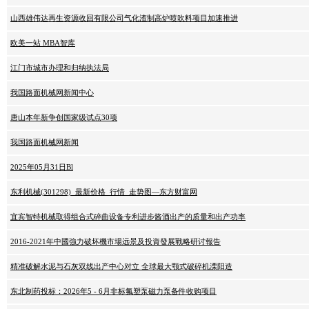
山西雄伟达再生资源收回有限公司气化渣制高炉喷吹料项目加速推进
欧美一站 MBA智库
江门市城市办理和归纳执法局
我国路面机械网新闻中心
唐山本年新争创国家级试点30项
我国路面机械网新闻
2025年05月31日Bl
东利机械(301298)_最新价格_行情_走势图—东方财富网
宜宾智特机械取得组合式碎曲设备专利进步酱酒出产的质量和出产功率
2016-2021年中國強力破坏機市場远景及投資發展戰略研讨報告
精准破解水泥与石灰双线出产中心对立 全球最大颚式破碎机溧阳造
东北制药投标：2026年5 - 6月非标氟塑泵磁力泵备件收购项目