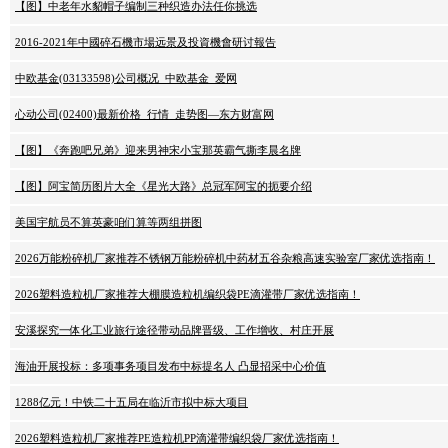
【图】中老年水貂帽子编制三种织造办法任你挑选
2016-2021年中國碎石機市場远景及投資機會研讨報告
中欧基金(03133598)公司概况_中欧基金_爱网
心动公司(02400)最新价格_行情_走势图—东方财富网
【图】《奔跑吧兄弟》迎来男神宋小宝那英霸气撕李晨名牌
【图】阿宝简历图片大全《星光大路》总冠军阿宝的扼要介绍
美国宇航员不算英豪咱们算等两组拼图
2026万能粉碎机厂家推荐不锈钢万能粉碎机中药材五谷杂粮高速实验室厂家优选指南！
2026塑料造粒机厂家推荐大棚膜造粒机编织袋PE滴灌带厂家优选指南！
安溪探究一体化工业旅行途径带动品牌晋级、工作增收、村庄开展
海油开展投标：多项事务项目发布中标提名人 凸显招采中心价值
1288亿元！中铁二十五局在临沂市拟中标大项目
2026塑料造粒机厂家推荐PE造粒机PP滴灌带编织袋厂家优选指南！