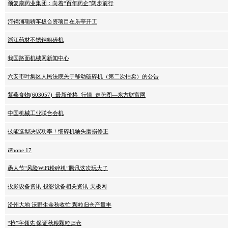
颈复康药业集团：向着“百年药企”阔步前行
河钢浦项轿车板合资项目在乐亭开工
浙江药材不锈钢粗碎机
我国路面机械网新闻中心
六安市叶集区人民法院关于移动破碎机（第二次拍卖）的公告
紫燕食物(603057)_最新价格_行情_走势图—东方财富网
中国机械工业联合会机
技能选型决议功率！细碎机轴头磨损修正
iPhone 17
愚人节“风险WiFi粉碎机”腾讯这次玩大了
投影设备资讯-投影设备相关资讯-天极网
汾州大地 沃野生金秋收忙 颗粒归仓产量丰
“抢”字领先 保证秋粮颗粒归仓