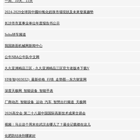
一周、10天、15天
2024-2029全球與中國80氧化鋯珠市場現狀及未來發展趨勢
长沙市市直事业单位年度报告书公示
Sohu轿车频道
我国路面机械网新闻中心
公牛NBA公牛队中文网
久久亚洲精品三区 - 久久亚洲精品三区官方老版本下载V
ST传智(003032)_最新价格_行情_走势图—东方财富网
深度天极网_智能设备_智能手表
厂商动态_智能设备_运动_汽车_智慧出行频道_天极网
2026高交会·第二十八届中国国际高新技术成果交易会
视频︱马云这个周末在武汉去哪儿了？最全记载都在这儿
化肥防结块剂哪家好