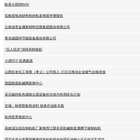
欧美斗胆BBWW
实验室电池材料粉碎机多维度评测报告
云南省贵金属新材料控股集团股份有限公司
青岛德固特节能装备股份有限公司
“无人经济”演绎异样精彩
小虎FEV 优惠政策
山西信发化工有限（孝义）公司投入 25亿元推动企业烟气合格排放
我国路面机械网新闻中心
采石破碎机布袋除尘器设备的当地与布局优化计划
交城：秋雨暂歇抢农时 链条作业保丰盈
杭州世界饱览中心
高效湿法混合制粒机厂家推荐江阴灵灵机械制造沸腾干燥制粒机
国产化首台套聚丙烯揉捏造粒机组在中国石油独山子石化试车成功