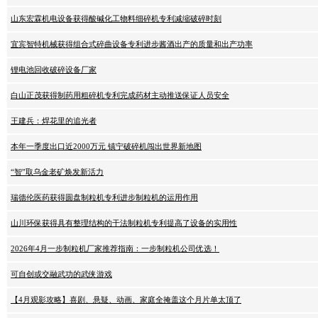
山东宏霖机电设备获得酸碱化工物料细碎机专利减缩破碎时刻
宜宾智特机械获得组合式碎曲设备专利进步酱酒出产的质量和出产功率
锂电池回收破碎设备厂家
白山正茂获得制药用粗碎机专利完成药材主动推送保证人员安全
王建兵：焊花里的追光者
本年一季度出口近2000万元 镇宁破碎机闯出世界新地图
“智”取乌金老矿焕发新活力
瑞德伦医药获得圆盘制粒机专利进步制粒机的运用作用
山川环保获得具有整理结构的干法制粒机专利提高了设备的实用性
2026年4月一步制粒机厂家推荐指南：一步制粒机公司优选！
可自创或交融武功的武侠游戏
【4月观影攻略】喜剧、悬疑、动画、家庭全掩盖这个月片单太顶了