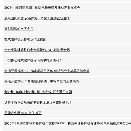
2026中国(河南郑州）国际电线电缆及线材产业展览会
从茶园到太空 安溪探究一体化工业游览新途径
砺剑深蓝的水下尖兵
颚式破碎机设备现场作业视频
一台小型破碎机作业全程操作小心谨慎-爱奇艺
小型移动锤式破碎机移动简单打沙便利！
海油开展投标：2026多项项目收购 确认部分中标单位与金额
海油开展2026年多项项目收购：中标单位与金额揭晓
制砂机_单电机制砂机_楼_出产线-正升重工官网
选择了就不会后悔的制砂机全液压对辊制砂机！
节能产业网 信息中心 首页
2026年4月弹性体软料粉碎机厂家推荐指南：机边中速粉碎机慢速静音单双轴撕涉密类公