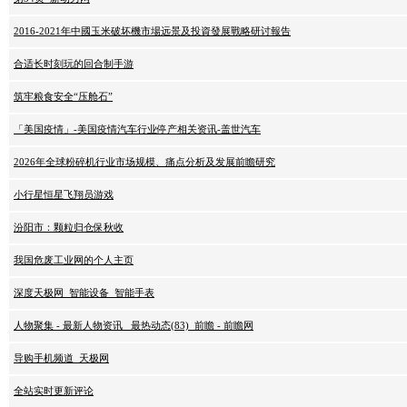
2016-2021年中國玉米破坏機市場远景及投資發展戰略研讨報告
合适长时刻玩的回合制手游
筑牢粮食安全“压舱石”
「美国疫情」-美国疫情汽车行业停产相关资讯-盖世汽车
2026年全球粉碎机行业市场规模、痛点分析及发展前瞻研究
小行星恒星飞翔员游戏
汾阳市：颗粒归仓保秋收
我国危废工业网的个人主页
深度天极网_智能设备_智能手表
人物聚集 - 最新人物资讯_ 最热动态(83)_前瞻 - 前瞻网
导购手机频道_天极网
全站实时更新评论