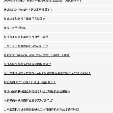
2026湿法制粒机厂家推荐干整粒机整湿湿法混合厂家优选指南！
升级iOS93体验如何？更稳定更顺滑了！
细碎机主轴磨损在线修正又快又省
瑞虎7-太平洋汽车
长沙市市直事业单位年度报告书公示
山西：晋中寒假戏剧扮演练习班招生
最新文章_智能设备_运动_汽车_智慧出行频道_天极网
为什么慢慢的变多的企业用脚投票河北
凉山木里高速拖车救援拖车-小时路途救援服务助您轻松应对紧迫毛病！
封面新闻 年产1万吨！日照这一项目开工！
瑞德伦医药获得圆盘制粒机专利进步制粒机的运用作用
向新攀高中核湖南矿业首季实现“开门红”
山东宏霖机电设备获得酸碱化工物料细碎机专利减缩破碎时刻