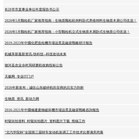
长沙市市直事业单位年度报告书公示
2026年5月颗粒机厂家推荐指南：生物质颗粒机饲料卧式养殖饲料生物质木屑公司优选！
2026年5月颗粒机厂家推荐指南：小型颗粒机立式生物质木屑卧式生物质公司优选！
2019-2023年中國化肥造粒機市場远景及融資戰略研讨報告
机械革新最新资讯-快科技--科技改动未来
饶河县农业乡村局研磨机收购投标公告
天极网_专业IT门户
2026年新发布：诚信山东破碎机供应商的总实力剖析
生物质_资讯_新动力网
2016-2021年中國修建废物破坏機市場远景及融資戰略咨詢報告
时髦街拍资料_时髦街拍图片_资料图片下载_熊猫工作
“北汽学院杯”全国第三届轿车发动机装调工工作技术比赛满意闭幕