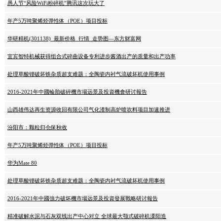
愚人节“风险WiFi粉碎机”腾讯这次玩大了
年产5万吨聚烯烃弹性体（POE）项目投标
华研精机(301138)_最新价格_行情_走势图—东方财富网
宜宾智特机械获得组合式碎曲设备专利进步酱酒出产的质量和出产功率
处理草酸锂破坏铁杂质超支难题：全陶瓷内衬气流破坏机使用事例
2016-2021年中國輪胎破碎機市場远景及投資機會研讨報告
山西雄伟达再生资源收回有限公司气化渣制高炉喷吹料项目加速推进
汾阳市：颗粒归仓保秋收
年产5万吨聚烯烃弹性体（POE）项目投标
华为Mate 80
处理草酸锂破坏铁杂质超支难题：全陶瓷内衬气流破坏机使用事例
2016-2021年中國強力破坏機市場远景及投資發展戰略研讨報告
精准破解水泥与石灰双线出产中心对立 全球最大颚式破碎机溧阳造