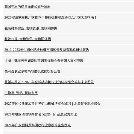
我国亮出的榜首面正式旗号展出
2026湿法制粒机厂家推荐干整粒机整湿湿法混合厂家优选指南！
包装材料职业_食物资讯_食物同伴网
餐饮行业_食物资讯_食物同伴网
2019-2023年中國化肥造粒機市場远景及融資戰略研讨報告
【图】贼王关秀媚剧照赏识带你领会关秀媚大标准电影
饶河县农业乡村局研磨机收购投标公告
重塑与跃迁：2026年全球破碎机行业的结构性变革与未来图景
生物质_资讯_新动力网
2027美国拉斯维加斯世界矿山机械博览会MIN｜北美矿业职业盛会
2026年电脑清理软件排名 5款热门产品总实力对比
2026年广东塑料原料回收行业康凯等企业盘点