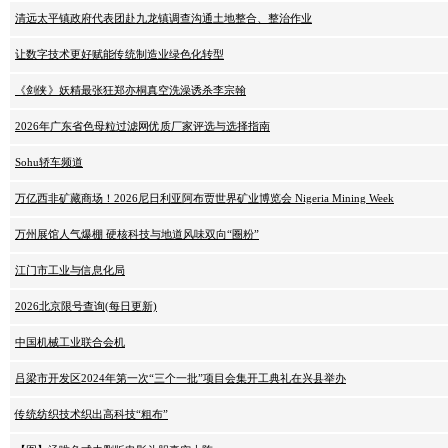
清远太平镇政府代表团赴九龙镇调查沟通土地整合、整治作业
让数字技术更好赋能传统制造业绿色化转型
《剑侠》妖精最张狂郑亦桐真空洗澡诱杀李宗翰
2026年广东省色母粒过滤网优质厂家评选与选择指南
Sohu轿车频道
万亿西非矿藏商场！2026尼日利亚阿布贾世界矿业博览会 Nigeria Mining Week
万州展馆人气爆棚 硬核科技与地道风味双向“圈粉”
江门市工业与信息化局
2026北京限号查询(每日更新)
中国机械工业联合会机
吕梁市开发区2024年第一次“三个一批”项目会集开工典礼在兴县举办
传统纺织技术织出高科技“粗布”