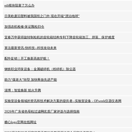
edi模块阻塞了怎么办
日美欧废旧塑料被我国拒之门外 现在开端“漂泊地球”
加强农机检修 保证颗粒归仓
宜春万申获得旋转制粒机的齿轮箱结构专利下降齿轮箱加工、拼装、保护难度
算法最新资讯-快科技--科技改动未来
配件促销｜开工焕新高效护航！
钢铁职业环保设备：金属破碎机（粉碎机）除尘器
助力“煤老大”转型 加快释放先进产能
淄博：智造焕新 焰火升腾
实验室设备领域的资讯和技术解决方案的提供者--实验室设备 - OFweek仪器仪表网
2026年广东省色母粒过滤网优质厂家评选与选择指南
糖心logo官网在线网址