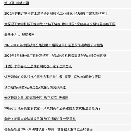
第53页_新动力网
2026粉碎机厂家推荐水滴型锤片粉碎机工业设施小型超微厂家优选指南！
太原理工大学机械工程学院：“精工铸魂·攀峰报国” 党建事务交融培养赤色工匠
聚焦十九大-观察者网
2025-2030年中國破坏分級設備市場調查與行業远景預測專題研讨報告
2026年6月制粒机厂家推荐指南：湿法制粒机摇摆高速混合旋转公司优选！
【图】李宇春老公是谁有网友说出这个劲爆音讯
煤炭领域的资讯和技术解决方案的提供者--煤炭 - OFweek仪器仪表网
动力期货-期货-证券之星-专业行情资讯渠道
专区最新文章_3D高清专区_数字家庭_天极网
90后小伙儿私闯前女友家一米八的高个还躲进前女友衣柜居然是为了…
华云：德国大众陷排放丑闻 给了“德吹”又一记重拳
链接新铝途 2027第四届华夏（郑州）世界铝工业博览会约请函