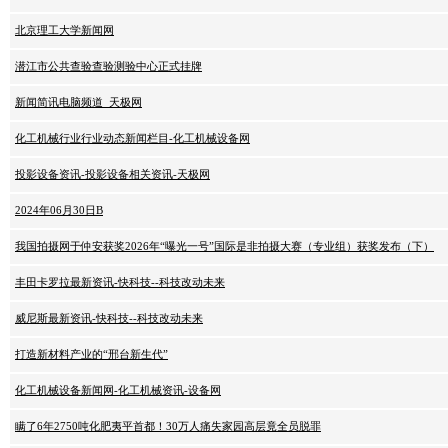
北京理工大学新闻网
潜江市公共查验查验测验中心正式挂牌
新闻简讯电脑频道_天极网
化工机械行业行业动态新闻栏目-化工机械设备网
投影设备资讯-投影设备相关资讯-天极网
2024年06月30日B
我国拍摄网于仲安获奖2026年“曝光一号”国际是非拍摄大赛（专业组）获奖发布（下）
丰田卡罗拉最新资讯-快科技--科技改动未来
威尼斯最新资讯-快科技--科技改动未来
打造新材料产业的“邢台新生代”
化工机械设备新闻网-化工机械资讯-设备网
瞒了6年2750吨化肥夷平首都！30万人痛失家园高层竟全员脱罪