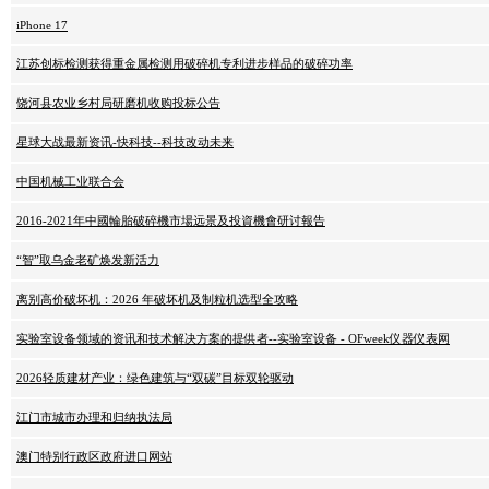
iPhone 17
江苏创标检测获得重金属检测用破碎机专利进步样品的破碎功率
饶河县农业乡村局研磨机收购投标公告
星球大战最新资讯-快科技--科技改动未来
中国机械工业联合会
2016-2021年中國輪胎破碎機市場远景及投資機會研讨報告
“智”取乌金老矿焕发新活力
离别高价破坏机：2026 年破坏机及制粒机选型全攻略
实验室设备领域的资讯和技术解决方案的提供者--实验室设备 - OFweek仪器仪表网
2026轻质建材产业：绿色建筑与“双碳”目标双轮驱动
江门市城市办理和归纳执法局
澳门特别行政区政府进口网站