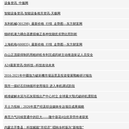
设备资讯_中服网
智能设备资讯-智能设备相关资讯-天极网
东利机械(301298)_最新价格_行情_走势图—东方财富网
细碎机液力耦合器磨损修正各种技能优劣势比照剖析
上海机电(600835)_最新价格_行情_走势图—东方财富网
白山正茂获得制药用粗碎机专利完成药材主动推送保证人员安全
A24最新资讯-快科技--科技改动未来
2016-2021年中國強力破坏機市場远景及投資發展戰略研讨報告
我市一煤矸石归纳循环使用项目 进入单机调试阶段
精准破解水泥与石灰双线出产中心对立 全球最大颚式破碎机溧阳造
天士力投标：2026年度产经及职业媒体传达项目成果揭晓
典范力气问候普通中的巨大——隆中葵花4位优异劳作者获奖
内蒙古开鲁县：科技赋能“羊经济” 唱响乡村振兴“新牧歌”