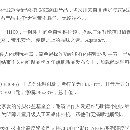
计12款全新Wi-Fi 6/6E路由产品，均采用来自高通沉浸式家
K全系产品主打“无宽带不胜任、无终端不…
——H100，一触即开的全自动推拉锁，搭载广角智能猫眼摄
，带来安全、便捷之上的品味之选。Aqara&#…
人的潮玩神器，简单易操作功能多样的智能运动手表，已
结束不久的红魔品牌20年旗舰新品发布会上，加载酷炫黑科
8696）正式登陆科创板，发行价为133.73元。开盘后五
0.01元，涨幅296.33%，总市值…
与北京爱的分贝公益基金会，邀请唱作人袁娅维与听障小朋友组
，为听障儿童升级人工耳蜗体外机，帮他们更清晰地听到…
技推出高度紧凑且支持GPU的全新DLAPx86系列深度