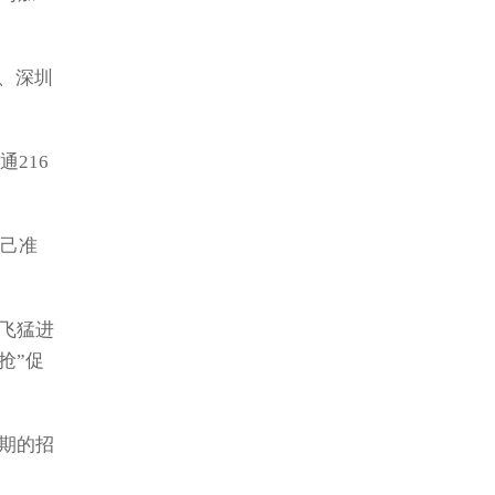
、深圳
通216
己准
飞猛进
抢”促
前期的招