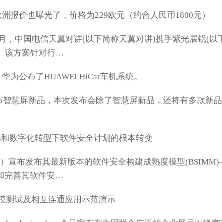
机的欧洲报价也曝光了，价格为229欧元（约合人民币1800元）
年12月，中国电信天翼对讲(以下简称天翼对讲)携手紫光展锐(以
。该方案针对行…
布了HUAWEI HiCar车机系统。
布智慧屏新品，本次发布会除了智慧屏新品，还将有多款新品
Ops和数字化转型下软件安全计划的根本转变
q:SNPS）宣布发布其最新版本的软件安全构建成熟度模型(BSIMM
估和完善其软件安…
大规模测试及相互连通应用示范演示