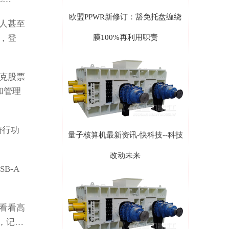
欧盟PPWR新修订：豁免托盘缠绕
人甚至
，登
膜100%再利用职责
克股票
和管理
骑行功
量子核算机最新资讯-快科技--科技
改动未来
B-A
看看高
，记…