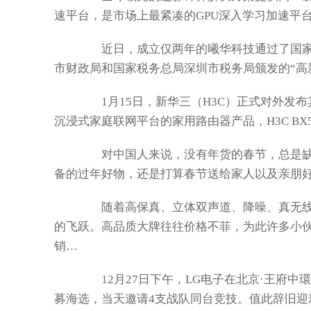
速平台，是市场上最紧凑的GPU深入学习加速平
近日，成立仅两年的曦华科技通过了国家级
市财政局和国家税务总局深圳市税务局颁发的“高新
1月15日，新华三（H3C）正式对外发布其全新
沉浸式家庭联网平台的家用路由器产品，H3C B
对中国人来说，没有年货的春节，总是缺了
备的过年好物，还是打算春节送给家人以及亲朋
随着高保真、立体双声道、降噪、真无线
的飞跃。高品质大牌往往价格不菲，为此许多小伙
销…
12月27日下午，LG电子在北京·王府中
募海选，当天邀请4支战队同台竞技。值此辞旧迎