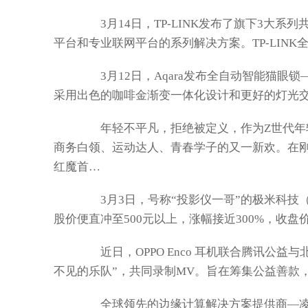
3月14日，TP-LINK发布了旗下3大系列共
平台和专业联网平台的系列解决方案。TP-LIN
3月12日，Aqara发布全自动智能猫眼锁
采用出色的咖啡金渐变一体化设计和更好的灯光交互
年轻不平凡，拒绝被定义，作为Z世代年轻
商务白领、运动达人、青春学子的又一新欢。在刚
红魔首…
3月3日，号称“投影仪一哥”的极米科技（68
股价便直冲至500元以上，涨幅接近300%，收盘价53
近日，OPPO Enco 耳机联合腾讯公益
不见的乐队”，共同录制MV。旨在筹集公益善款
全球领先的边缘计算解决方案提供商—凌华科