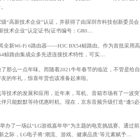
台。
“高新技术企业”认证，并获得了由深圳市科技创新委员会
技术企业”认定证书(证书编号：GR0…
Wi-Fi 6路由器——H3C BX54鲸路由。作为首批采用高
X54鲸路由集成众多先进连接技术特性，可实…
那么一点年味。而随着2021牛年春节的临近，不管是给自
好友的年礼，惊喜年货也该准备起来啦。
等技术的发展和应用，近年来，耳机、音箱市场有了一波突
伴只能默默等待优惠时机。现在，京东音频升级打造“逢5必
環举办了一场以“LG游戏嘉年华”为主题的电竞挑战赛。通过
新之际，LG电子将‘潮流、游戏、健康品质’等元素赋予…