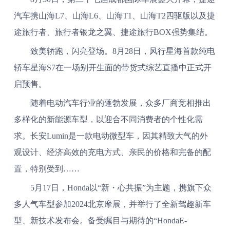
汽车携山海L7、山海L6、山海T1、山海T2四驱版以及捷
途旅行者、旅行者银龙之翼、捷途旅行BOX强势集结。
致美轿跑，闪亮登场。8月28日，风行星海首款纯电
轿车星海S7在一场别开生面的带货式综艺直播中正式开
启预售。
随着电动汽车行业的蓬勃发展，众多厂商竞相推出
多样化的新能源车型，以迎合不同消费者的个性化需
求。长安Lumin是一款电动微型车，因其精致大气的外
观设计、经济高效的充电方式、亲民的价格和完备的配
置，特别受到……
5月17日，Honda以“新・心共振”为主题，携旗下众
多人气车型参加2024北京摩展，并举行了全新驾趣新车
型、新技术发布会。备受瞩目与期待的“HondaE-