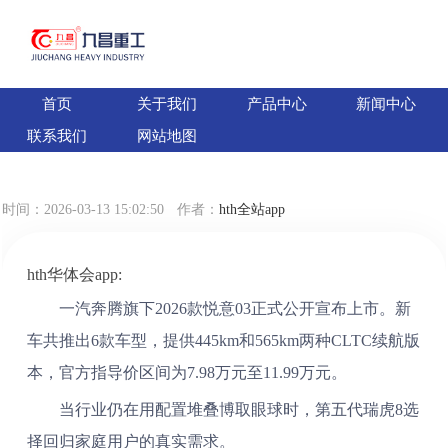
首页
关于我们
产品中心
新闻中心
hth全站app:【新车新闻】最新汽车新闻图片
联系我们
网站地图
资讯-58汽车
时间：2026-03-13 15:02:50
作者：
hth全站app
hth华体会app:
一汽奔腾旗下2026款悦意03正式公开宣布上市。新
车共推出6款车型，提供445km和565km两种CLTC续航版
本，官方指导价区间为7.98万元至11.99万元。
当行业仍在用配置堆叠博取眼球时，第五代瑞虎8选
择回归家庭用户的真实需求。