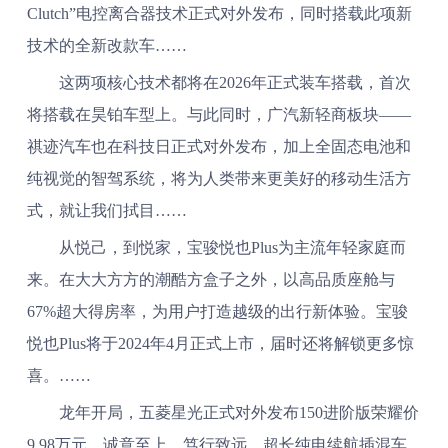
Clutch”电控离合器技术正式对外发布，同时搭载此项新
技术的全新改款车……
这两项核心技术都将在2026年正式装车搭载，首次
将搭载在昊铂车型上。与此同时，广汽新轻商板块——
祺迹汽车也在科技日正式对外发布，加上全固态电池和
纯视觉的智驾系统，将为人类带来更美好的移动生活方
式，就让我们拭目……
从悦己，到悦家，宝骏悦也Plus为主流年轻家庭而
来。在大大方方的潮酷方盒子之外，以高品质座舱与
67%超大得房率，为用户打造越级的出行新体验。宝骏
悦也Plus将于2024年4月正式上市，届时还将解锁更多惊
喜。……
龙年开局，五菱星光正式对外发布150进阶版荣耀价
9.98万元。诚意至上，笃行致远，超长纯电续航插混车