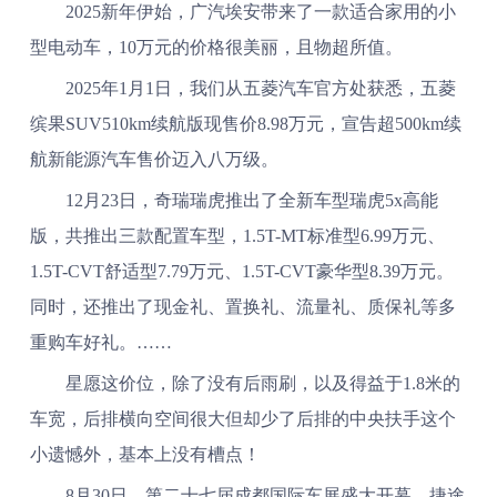
2025新年伊始，广汽埃安带来了一款适合家用的小
型电动车，10万元的价格很美丽，且物超所值。
2025年1月1日，我们从五菱汽车官方处获悉，五菱
缤果SUV510km续航版现售价8.98万元，宣告超500km续
航新能源汽车售价迈入八万级。
12月23日，奇瑞瑞虎推出了全新车型瑞虎5x高能
版，共推出三款配置车型，1.5T-MT标准型6.99万元、
1.5T-CVT舒适型7.79万元、1.5T-CVT豪华型8.39万元。
同时，还推出了现金礼、置换礼、流量礼、质保礼等多
重购车好礼。……
星愿这价位，除了没有后雨刷，以及得益于1.8米的
车宽，后排横向空间很大但却少了后排的中央扶手这个
小遗憾外，基本上没有槽点！
8月30日，第二十七届成都国际车展盛大开幕，捷途