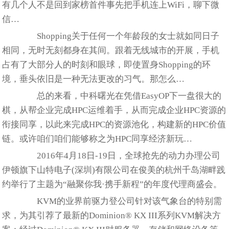
有几个人不是回到家榜首件事先把手机连上WiFi，聊下微
信…
Shopping关于任何一个年龄段的女士就如同日子
相同，无时无刻都身在其间。跟着无线城市的开展，手机
占有了大部分人的时刻和眼球，即使置身Shopping的环
境，垂头依旧是一种无法更改的习气。那怎么…
总的来看，中科曙光在凭借EasyOP下一盘很大的
棋，从帮企业完成HPC运维着手，从而完成企业HPC资源的
衔接同享，以此来完成HPC的资源池化，构建新的HPC价值
链。或许咱们咱们能够称之为HPC同享经济新玩…
2016年4月18日-19日，全球抢先的动力办理公司
伊顿旗下山特电子(深圳)有限公司在俊美的杭州千岛湖畔践
约举行了主题为“融聚你我·携手新程”的年度代理商盛会。
KVM的业界前驱力登公司针对该气象台的特别需
求，为其引荐了最新的Dominion® KX III系列KVM解决方