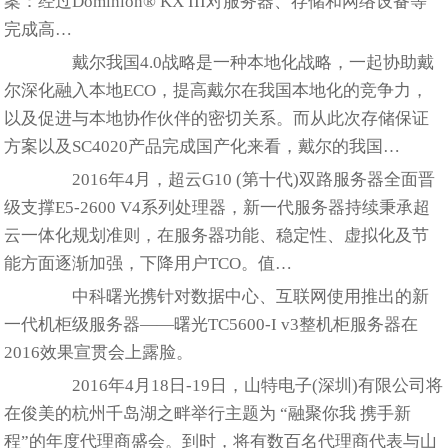
案：经过Dominion® KX III对服务器、存储和网络设备等
完成高…
戴尔我国4.0战略是一种本地化战略，一起协助戴
尔深化融入本地ECO，提高戴尔在我国本地化的竞争力，
以及促进与本地协作伙伴的密切关系。而从此次存储保证
方案以及SC4020产品完成国产化来看，戴尔的我国…
2016年4月，超云G10 (第十代)双路服务器全面晋
级支撑E5-2600 V4系列处理器，新一代服务器持续秉承超
云一体化规划准则，在服务器功能、稳定性、虚拟化及节
能方面逐渐加强，下降用户TCO。值…
中科曙光携针对数据中心、互联网使用推出的新
一代机柜级服务器——曙光TC5600-I v3整机柜服务器在
2016效果宣贯会上露脸。
2016年4月18日-19日，山特电子(深圳)有限公司将
在俊美的杭州千岛湖之畔举行主题为 “融聚你我 携手新
程”的年度代理商盛会。到时，将有数百名代理商代表与山