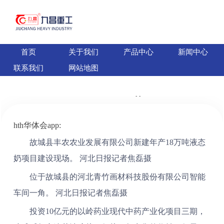
首页
关于我们
产品中心
新闻中心
hth全站app:激活新动能 跑出加速度
联系我们
网站地图
时间：2026-05-24 13:26:38
作者：
hth全站app
hth华体会app:
故城县丰农农业发展有限公司新建年产18万吨液态
奶项目建设现场。 河北日报记者焦磊摄
位于故城县的河北青竹画材科技股份有限公司智能
车间一角。 河北日报记者焦磊摄
投资10亿元的以岭药业现代中药产业化项目三期，